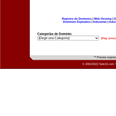
Registro de Dominios
|
Web Hosting
|
D
Dominios Expirados
|
Industrias
|
Indu
Categorías de Dominio:
[Pág. princi
** Precios expre
© 2002/2022 Solo10.com