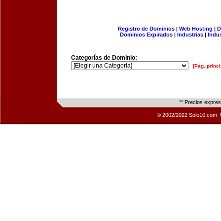
Registro de Dominios
|
Web Hosting
|
D
Dominios Expirados
|
Industrias
|
Indu
Categorías de Dominio:
[Pág. princi
** Precios expre
© 2002/2022 Solo10.com