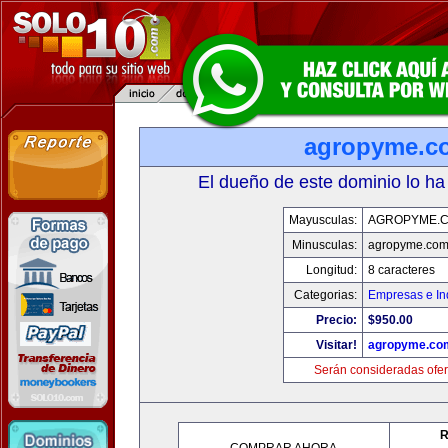
agropyme.c
El dueño de este dominio lo ha
Mayusculas:
AGROPYME.
Minusculas:
agropyme.co
Longitud:
8 caracteres
Categorias:
Empresas e In
Precio:
$950.00
Visitar!
agropyme.co
Serán consideradas ofer
R