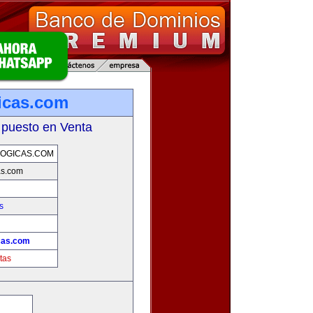
icas.com
 puesto en Venta
OGICAS.COM
as.com
s
cas.com
tas