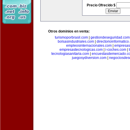
Precio Ofrecido $
Otros dominios en venta:
turismoporbrasil.com
|
gestiondeseguridad.com
bolsasindustriales.com
|
directorioinformatic
empleosinternacionales.com
|
empresas
empresastecnologicas.com
|
i-coches.com
|
tecnologiasanitaria.com
|
encuestasdemercado.c
juegosydiversion.com
|
negociosdes