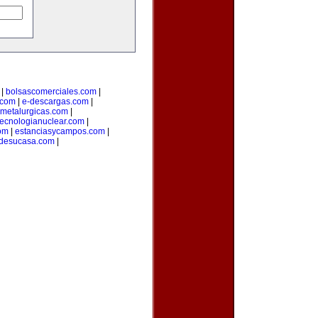
|
bolsascomerciales.com
|
o.com
|
e-descargas.com
|
metalurgicas.com
|
tecnologianuclear.com
|
om
|
estanciasycampos.com
|
desucasa.com
|