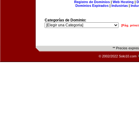
Registro de Dominios
|
Web Hosting
|
D
Dominios Expirados
|
Industrias
|
Indu
Categorías de Dominio:
[Pág. princi
** Precios expre
© 2002/2022 Solo10.com