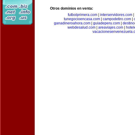
Otros dominios en venta:
futbolprimera.com
|
interservidores.com
|
tunegocioencasa.com
|
campodetiro.com
|
ganadineroahora.com
|
guiadeperu.com
|
destin
webdesalud.com
|
areaviajes.com
|
hote
vacacionesenvenezuela.