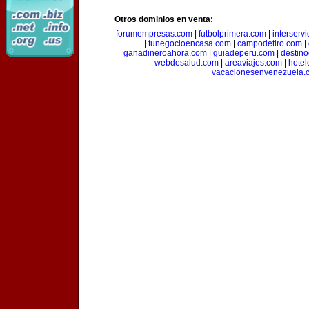
Otros dominios en venta:
forumempresas.com
|
futbolprimera.com
|
interserv
|
tunegocioencasa.com
|
campodetiro.com
|
ganadineroahora.com
|
guiadeperu.com
|
destin
webdesalud.com
|
areaviajes.com
|
hote
vacacionesenvenezuela.