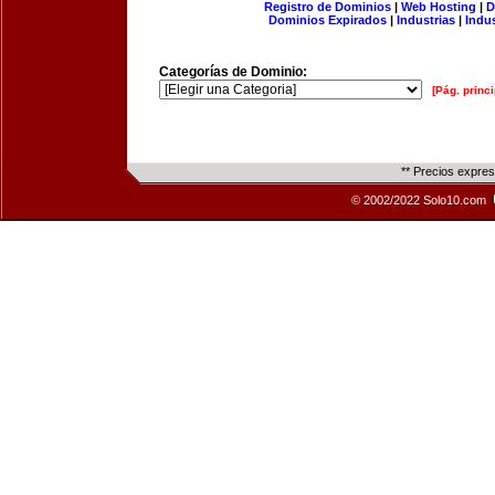
Registro de Dominios
|
Web Hosting
|
D
Dominios Expirados
|
Industrias
|
Indu
Categorías de Dominio:
[Pág. princi
** Precios expre
© 2002/2022 Solo10.com