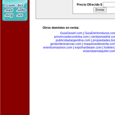
Precio Ofrecido $
Otros dominios en venta:
GuiaGesell.com
|
GuiaDeHonduras.co
provinciadecordoba.com
|
ventasmadrid.c
publicidadargentina.com
|
propiedades.bi
gestordereservas.com
|
maquinasdeventa.co
eventosmasivos.com
|
expohardware.com
|
hotele
viviendaenalquiler.co