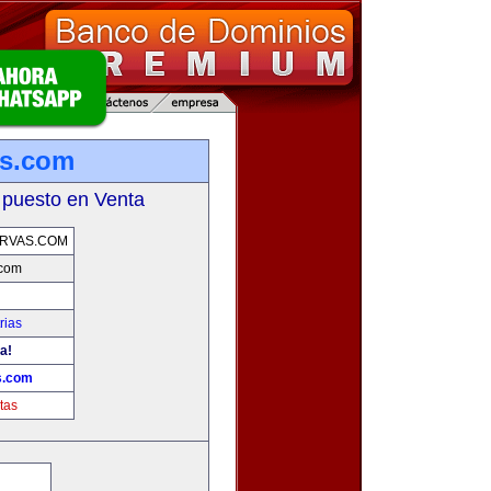
as.com
 puesto en Venta
RVAS.COM
.com
rias
a!
s.com
tas