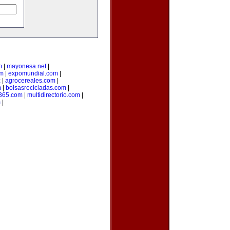
m
|
mayonesa.net
|
om
|
expomundial.com
|
z
|
agrocereales.com
|
m
|
bolsasrecicladas.com
|
s365.com
|
multidirectorio.com
|
m
|