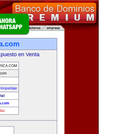
ca.com
 puesto en Venta
RICA.COM
.com
 Hospedaje
ta!
a.com
tas