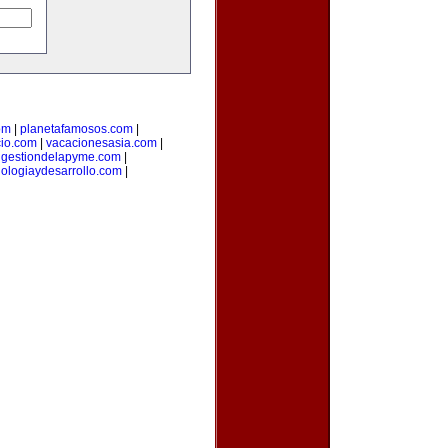
om
|
planetafamosos.com
|
io.com
|
vacacionesasia.com
|
|
gestiondelapyme.com
|
nologiaydesarrollo.com
|