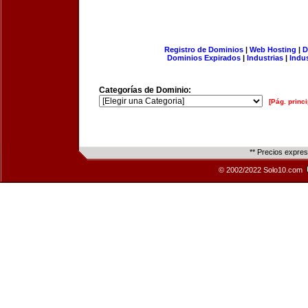
Registro de Dominios
|
Web Hosting
|
D
Dominios Expirados
|
Industrias
|
Indu
Categorías de Dominio:
[Pág. princi
** Precios expre
© 2002/2022 Solo10.com