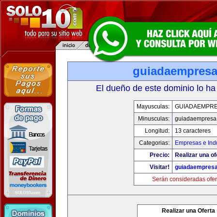
guiadaempres
El dueño de este dominio lo ha
Mayusculas:
GUIADAEMPR
Minusculas:
guiadaempresa
Longitud:
13 caracteres
Categorias:
Empresas e Indu
Precio:
Realizar una of
Visitar!
guiadaempres
Serán consideradas ofer
Realizar una Oferta