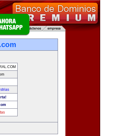
l.com
RAL.COM
com
strias
rta!
.com
tas