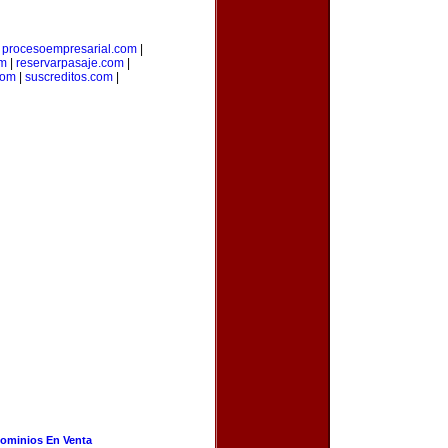
|
procesoempresarial.com
|
om
|
reservarpasaje.com
|
com
|
suscreditos.com
|
ominios En Venta