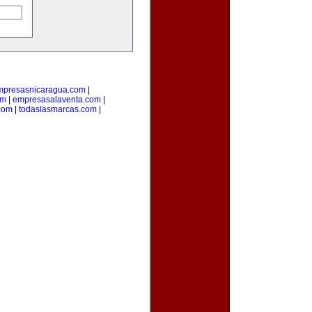
mpresasnicaragua.com
|
om
|
empresasalaventa.com
|
com
|
todaslasmarcas.com
|