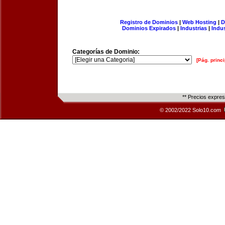
Registro de Dominios
|
Web Hosting
|
D
Dominios Expirados
|
Industrias
|
Indu
Categorías de Dominio:
[Pág. princi
** Precios expre
© 2002/2022 Solo10.com