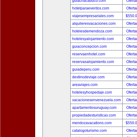
guiachacabuco.com
Oferta
hotelparaeventos.com
Oferta
viajesempresariales.com
$550.
alquileresvacaciones.com
Oferta
hotelesdemendoza.com
Oferta
hotelesyalojamiento.com
Oferta
guiaconcepcion.com
Oferta
reservaenhotel.com
Oferta
reservasalojamiento.com
Oferta
guiadeperu.com
Oferta
destinodeviaje.com
Oferta
areaviajes.com
Oferta
hotelesyhospedaje.com
Oferta
vacacionesenvenezuela.com
Oferta
apartamentosuruguay.com
Oferta
propiedadesturisticas.com
Oferta
mendozavacations.com
$550.
catalogoturismo.com
Oferta