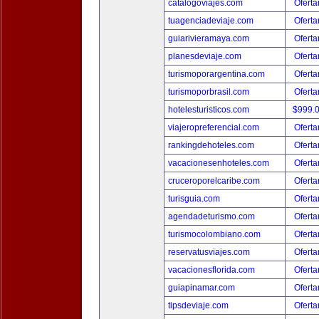
catalogoviajes.com
Oferta
tuagenciadeviaje.com
Oferta
guiarivieramaya.com
Oferta
planesdeviaje.com
Oferta
turismoporargentina.com
Oferta
turismoporbrasil.com
Oferta
hotelesturisticos.com
$999.
viajeropreferencial.com
Oferta
rankingdehoteles.com
Oferta
vacacionesenhoteles.com
Oferta
cruceroporelcaribe.com
Oferta
turisguia.com
Oferta
agendadeturismo.com
Oferta
turismocolombiano.com
Oferta
reservatusviajes.com
Oferta
vacacionesflorida.com
Oferta
guiapinamar.com
Oferta
tipsdeviaje.com
Oferta