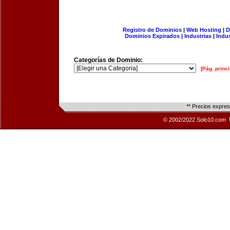
Registro de Dominios
|
Web Hosting
|
D
Dominios Expirados
|
Industrias
|
Indu
Categorías de Dominio:
[Pág. princi
** Precios expre
© 2002/2022 Solo10.com